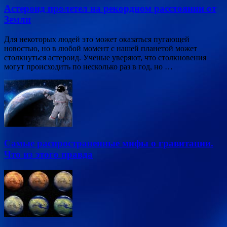
Астероид пролетел на рекордном расстоянии от
Земли
Для некоторых людей это может оказаться пугающей
новостью, но в любой момент с нашей планетой может
столкнуться астероид. Ученые уверяют, что столкновения
могут происходить по несколько раз в год, но …
Самые распространенные мифы о гравитации.
Что из этого правда