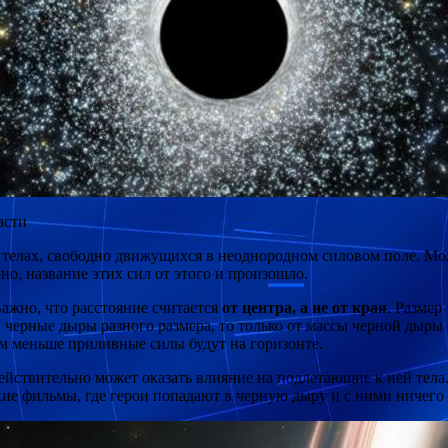
асти
телах, свободно движущихся в неоднородном силовом поле. Може
но, название этих сил от этого и произошло.
Важно, что расстояние считается
от центра, а не от края
. Размер
 в черные дыры разного размера, то только от массы черной дыры
тем меньше приливные силы будут на горизонте.
действительно может оказать влияние на подлетающие к ней тела
кие фильмы, где герои попадают в черную дыру и с ними ничего 