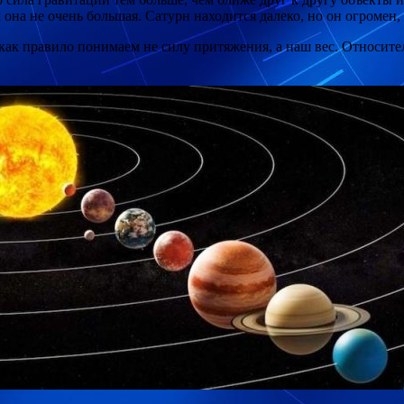
м она не очень большая. Сатурн находится далеко, но он огромен
как правило понимаем не силу притяжения, а наш вес. Относит