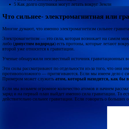
5 Как долго спутники могут летать вокруг Земли
Что сильнее- электромагнитная или гр
Многие думают, что именно электромагнетизм сильнее гравитаци
Электромагнетизм — это сила, которая возникает на самом мик
либо (
допустим водорода
) есть протоны, которые летают вокр
второй уже относится к гравитации.
Ученые обнаружили неизвестный источник гравитационных в
Эти силы рассматривают по отдельности из-за того, что они им
противоположного — притягиваются. Если мы имеем дело с сис
Примером может служить
атом, который находится, как бы 
Если мы возьмем огромное количество атомов и начнем рассмат
заряд и на первый план выйдет именно сила гравитации. То ест
действительно сильнее гравитации. Если говорить о больших о