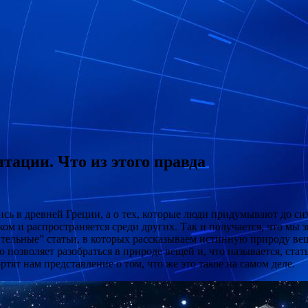
ации. Что из этого правда
ись в древней Греции, а о тех, которые люди придумывают до си
м и распространяется среди других. Так и получается, что мы зн
тельные” статьи, в которых рассказываем истинную природу вещ
 позволяет разобраться в природе вещей и, что называется, стат
ят нам представление о том, что же это такое на самом деле.