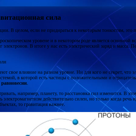
авитационная сила
и. В целом, если не придираться к некоторым тонкостям, это пра
роскопическом уровене и в некотором роде является основной вс
уг электронов. В итоге у нас есть электрический заряд и масса.
олн
еют свое влияние на разном уровне. Ни для кого не секрет, что 
темой, в которой есть частицы с положительными и отрицательн
в равновесии
.
ривать, например, планету, то расстановка сил изменится. В это
ь электромагнетизм действительно силен, но только когда речь и
бъектах, то гравитация важнее.