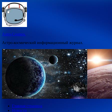
Перейти
к
содержимому
Astro-Cosmos.
Астро-космический информационный журнал.
Главная страница
Новости