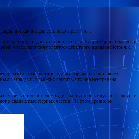
вда, но, как всегда, есть некоторые ”но”.
ей механики, создавая основные силы. Например, в атоме чего-
 Первый определяет силу электромагнитного взаимодействия, а
электромагнитные частицы одного заряда отталкиваются, а
ыми зарядами, то можно считать, что она нейтральна.
м случае все тело в целом будет иметь плюс-минус нейтральный
дет о связи элементарных частиц. На этом уровне он