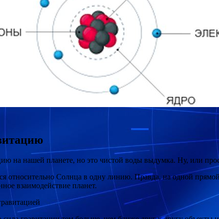
витацию
ию на нашей планете, но это чистой воды выдумка. Ну, или про
ся относительно Солнца в одну линию. Правда, на одной прямой
нное взаимодействие планет.
гравитацией
о сила гравитации тем больше, чем ближе друг к другу объекты 