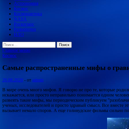
Астрономия
Космос
Космонавтика
NASA
Роскосмос
Разработки
НЛО
Найти:
Главное меню
Космос
Самые распространенные мифы о гравит
20.08.2020
-
от
admin
В мире очень много мифов. Я говорю не про те, которые родил
искажается, или просто неправильно понимается одним человеко
развеять такие мифы, мы периодическим публикуем ”разоблачи
ученых, исследователей и просто здравый смысл. Все вместе это
вызывает немало споров. А еще голивудские фильмы сильно порт