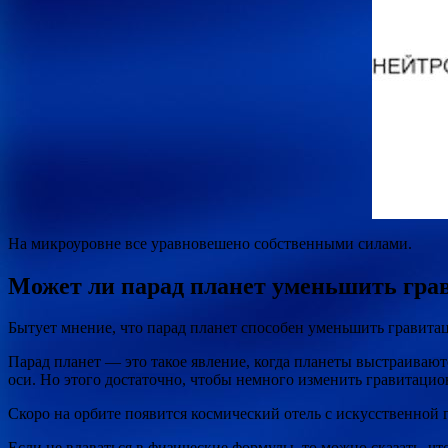
На микроуровне все уравновешено собственными силами.
Может ли парад планет уменьшить гра
Бытует мнение, что парад планет способен уменьшить гравитац
Парад планет — это такое явление, когда планеты выстраивают
оси. Но этого достаточно, чтобы немного изменить гравитацио
Скоро на орбите появится космический отель с искусственной 
Если не вдаваться в физические формулы, то можно сказать, чт