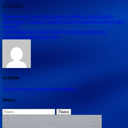
25.08.2020
Навигация
Предыдущая статья
Astra Linux и «Байкал Электроникс»
объединяют усилия по разработке отечественных продуктов в
по
сфере IT
записям
Следующая статья
Blue Origin представила прототип
посадочного модуля на Луну
О admin
Посмотреть все записи автора admin →
Поиск
Найти: