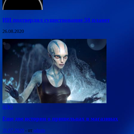
ИИ подтвердил существование 50 планет
26.08.2020
НЛО
Еще две истории о пришельцах в магазинах
31.07.2020
-
от
admin