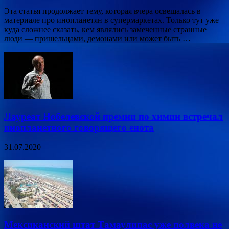
Эта статья продолжает тему, которая вчера освещалась в
материале про инопланетян в супермаркетах. Только тут уже
куда сложнее сказать, кем являлись замеченные странные
люди — пришельцами, демонами или может быть …
Лауреат Нобелевской премии по химии встречал
инопланетного говорящего енота
31.07.2020
Мексиканский штат Тамаулипас уже полвека не