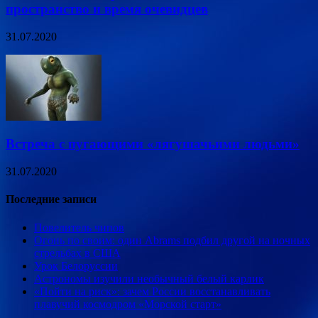
пространство и время очевидцев
31.07.2020
Встреча с пугающими «лягушачьими людьми»
31.07.2020
Последние записи
Повелитель чипов
Огонь по своим: один Abrams подбил другой на ночных
стрельбах в США
Урок Белоруссии
Астрономы изучили необычный белый карлик
«Пойти на риск»: зачем России восстанавливать
плавучий космодром «Морской старт»