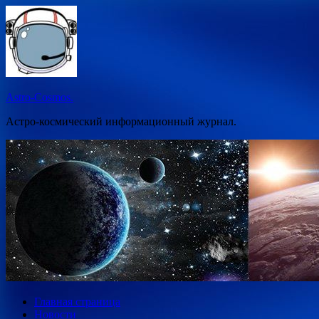
Перейти
к
содержимому
Astro-Cosmos.
Астро-космический информационный журнал.
Главная страница
Новости