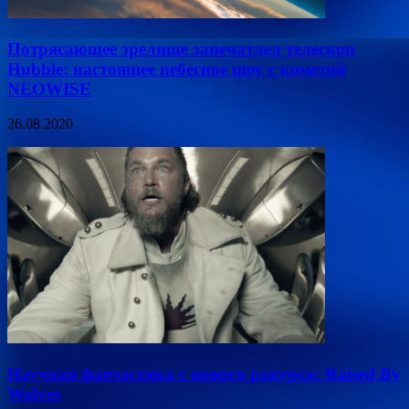
Потрясающее зрелище запечатлел телескоп
Hubble: настоящее небесное шоу с кометой
NEOWISE
26.08.2020
Научная фантастика с нового ракурса: Raised By
Wolves