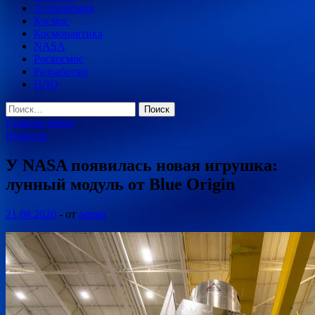
Астрономия
Космос
Космонавтика
NASA
Роскосмос
Разработки
НЛО
Найти:
Главное меню
Новости
У NASA появилась новая игрушка:
лунный модуль от Blue Origin
21.08.2020
-
от
admin