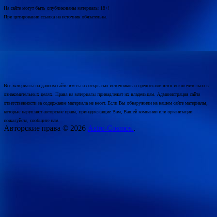
На сайте могут быть опубликованы материалы 18+!
При цитировании ссылка на источник обязательна.
Все материалы на данном сайте взяты из открытых источников и предоставляются исключительно в
ознакомительных целях. Права на материалы принадлежат их владельцам. Администрация сайта
ответственности за содержание материала не несет. Если Вы обнаружили на нашем сайте материалы,
которые нарушают авторские права, принадлежащие Вам, Вашей компании или организации,
пожалуйста, сообщите нам.
Авторские права © 2026
Astro-Cosmos.
.