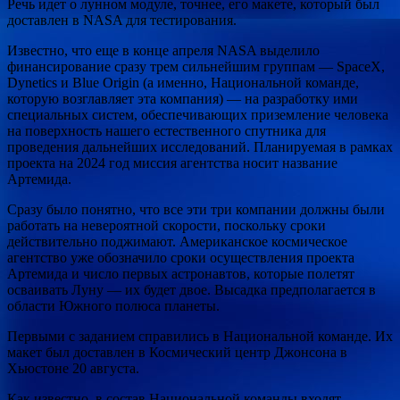
Речь идет о лунном модуле, точнее, его макете, который был
доставлен в NASA для тестирования.
Известно, что еще в конце апреля NASA выделило
финансирование сразу трем сильнейшим группам — SpaceX,
Dynetics и Blue Origin (а именно, Национальной команде,
которую возглавляет эта компания) — на разработку ими
специальных систем, обеспечивающих приземление человека
на поверхность нашего естественного спутника для
проведения дальнейших исследований. Планируемая в рамках
проекта на 2024 год миссия агентства носит название
Артемида.
Сразу было понятно, что все эти три компании должны были
работать на невероятной скорости, поскольку сроки
действительно поджимают. Американское космическое
агентство уже обозначило сроки осуществления проекта
Артемида и число первых астронавтов, которые полетят
осваивать Луну — их будет двое. Высадка предполагается в
области Южного полюса планеты.
Первыми с заданием справились в Национальной команде. Их
макет был доставлен в Космический центр Джонсона в
Хьюстоне 20 августа.
Как известно, в состав Национальной команды входят