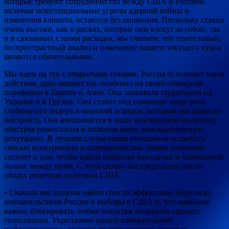
которые требуют сотрудничества между США и Россией,
включая экзистенциальные угрозы ядерной войны и
изменения климата, остаются без внимания. Поскольку ставки
очень высоки, как в рисках, которые они влекут за собой, так
и в связанных с ними расходах, мы считаем, что тщательный,
беспристрастный анализ и изменение нашего текущего курса
являются обязательными.
Мы идем на это с открытыми глазами. Россия осложняет наши
действия, даже мешает им, особенно на своей обширной
периферии в Европе и Азии. Она захватила территории на
Украине и в Грузии. Она ставит под сомнение нашу роль
глобального лидера и мировой порядок, который мы помогли
построить. Она вмешивается в нашу внутреннюю политику,
обостряя разногласия и запятнав нашу демократическую
репутацию. В лучшем случае наши отношения останутся
смесью конкуренции и сотрудничества. Задача политики
состоит в том, чтобы найти наиболее выгодный и безопасный
баланс между ними. С этой целью мы предлагаем шесть
общих рецептов политики США.
• Сначала мы должны найти способ эффективно бороться с
вмешательством России в выборы в США и, что наиболее
важно, блокировать любые попытки подорвать процесс
голосования. Укрепление нашей избирательной