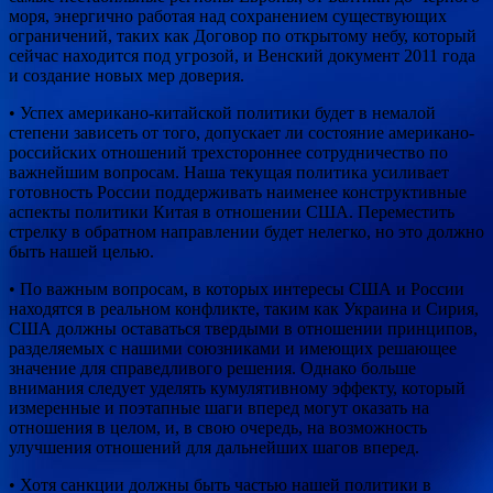
моря, энергично работая над сохранением существующих
ограничений, таких как Договор по открытому небу, который
сейчас находится под угрозой, и Венский документ 2011 года
и создание новых мер доверия.
• Успех американо-китайской политики будет в немалой
степени зависеть от того, допускает ли состояние американо-
российских отношений трехстороннее сотрудничество по
важнейшим вопросам. Наша текущая политика усиливает
готовность России поддерживать наименее конструктивные
аспекты политики Китая в отношении США. Переместить
стрелку в обратном направлении будет нелегко, но это должно
быть нашей целью.
• По важным вопросам, в которых интересы США и России
находятся в реальном конфликте, таким как Украина и Сирия,
США должны оставаться твердыми в отношении принципов,
разделяемых с нашими союзниками и имеющих решающее
значение для справедливого решения. Однако больше
внимания следует уделять кумулятивному эффекту, который
измеренные и поэтапные шаги вперед могут оказать на
отношения в целом, и, в свою очередь, на возможность
улучшения отношений для дальнейших шагов вперед.
• Хотя санкции должны быть частью нашей политики в