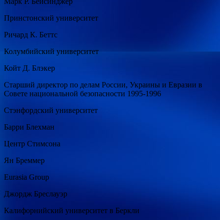
Марк Р. Бейсинджер
Принстонский университет
Ричард К. Беттс
Колумбийский университет
Койт Д. Блэкер
Старший директор по делам России, Украины и Евразии в
Совете национальной безопасности 1995-1996
Стэнфордский университет
Барри Блехман
Центр Стимсона
Ян Бреммер
Eurasia Group
Джордж Бреслауэр
Калифорнийский университет в Беркли