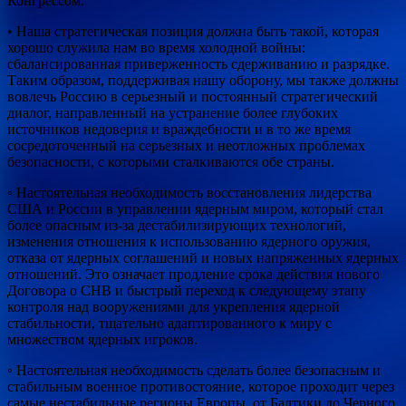
Конгрессом.
• Наша стратегическая позиция должна быть такой, которая
хорошо служила нам во время холодной войны:
сбалансированная приверженность сдерживанию и разрядке.
Таким образом, поддерживая нашу оборону, мы также должны
вовлечь Россию в серьезный и постоянный стратегический
диалог, направленный на устранение более глубоких
источников недоверия и враждебности и в то же время
сосредоточенный на серьезных и неотложных проблемах
безопасности, с которыми сталкиваются обе страны.
◦ Настоятельная необходимость восстановления лидерства
США и России в управлении ядерным миром, который стал
более опасным из-за дестабилизирующих технологий,
изменения отношения к использованию ядерного оружия,
отказа от ядерных соглашений и новых напряженных ядерных
отношений. Это означает продление срока действия нового
Договора о СНВ и быстрый переход к следующему этапу
контроля над вооружениями для укрепления ядерной
стабильности, тщательно адаптированного к миру с
множеством ядерных игроков.
◦ Настоятельная необходимость сделать более безопасным и
стабильным военное противостояние, которое проходит через
самые нестабильные регионы Европы, от Балтики до Черного