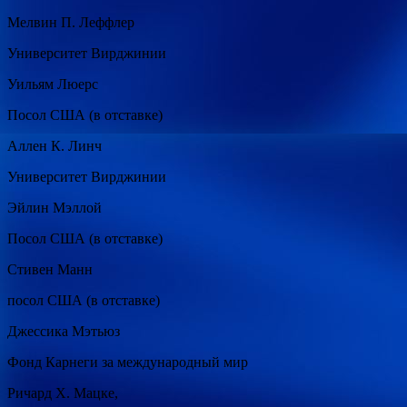
Мелвин П. Леффлер
Университет Вирджинии
Уильям Люерс
Посол США (в отставке)
Аллен К. Линч
Университет Вирджинии
Эйлин Мэллой
Посол США (в отставке)
Стивен Манн
посол США (в отставке)
Джессика Мэтьюз
Фонд Карнеги за международный мир
Ричард Х. Мацке,