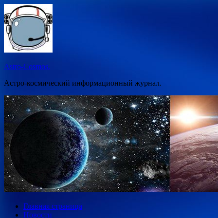
Перейти
к
содержимому
Astro-Cosmos.
Астро-космический информационный журнал.
Главная страница
Новости