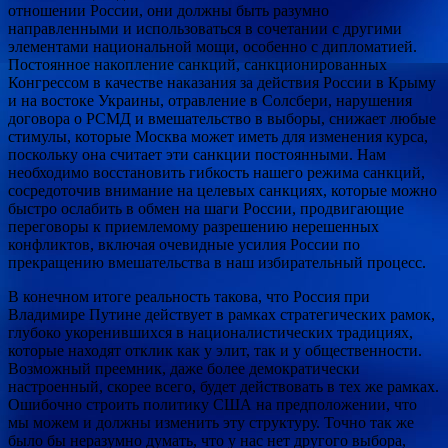
отношении России, они должны быть разумно
направленными и использоваться в сочетании с другими
элементами национальной мощи, особенно с дипломатией.
Постоянное накопление санкций, санкционированных
Конгрессом в качестве наказания за действия России в Крыму
и на востоке Украины, отравление в Солсбери, нарушения
договора о РСМД и вмешательство в выборы, снижает любые
стимулы, которые Москва может иметь для изменения курса,
поскольку она считает эти санкции постоянными. Нам
необходимо восстановить гибкость нашего режима санкций,
сосредоточив внимание на целевых санкциях, которые можно
быстро ослабить в обмен на шаги России, продвигающие
переговоры к приемлемому разрешению нерешенных
конфликтов, включая очевидные усилия России по
прекращению вмешательства в наш избирательный процесс.
В конечном итоге реальность такова, что Россия при
Владимире Путине действует в рамках стратегических рамок,
глубоко укоренившихся в националистических традициях,
которые находят отклик как у элит, так и у общественности.
Возможный преемник, даже более демократически
настроенный, скорее всего, будет действовать в тех же рамках.
Ошибочно строить политику США на предположении, что
мы можем и должны изменить эту структуру. Точно так же
было бы неразумно думать, что у нас нет другого выбора,