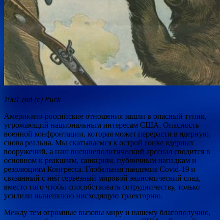
1901 год (с) Puck
Американо-российские отношения зашли в опасный тупик,
угрожающий национальным интересам США. Опасность
военной конфронтации, которая может перерасти в ядерную,
снова реальна. Мы скатываемся к острой гонке ядерных
вооружений, а наш внешнеполитический арсенал сводится в
основном к реакциям, санкциям, публичным нападкам и
резолюциям Конгресса. Глобальная пандемия Covid-19 и
связанный с ней серьезный мировой экономический спад,
вместо того чтобы способствовать сотрудничеству, только
усилили нынешнюю нисходящую траекторию.
Между тем огромные вызовы миру и нашему благополучию,