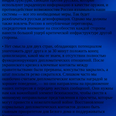
инфраструктуры, санкции против русских, которые
используют украденную информацию в качестве оружия, и
противодействие возможностям России взламывать наши
системы — все это необходимые меры. Так будет
разоблачаться русская дезинформация. Однако мы должны
также вовлечь Россию в непубличные переговоры,
сосредоточив внимание на способностях каждой стороны
нанести большой ущерб критической инфраструктуре другой
стороны.
• Нет смысла для двух стран, обладающих потенциалом
уничтожить друг друга и за 30 минут положить конец
цивилизации, какой мы ее знаем, в отсутствии полностью
функционирующих дипломатических отношений. После
украинского кризиса ключевые контакты между
правительствами были прерваны, консульства закрылись, а
штат посольств резко сократился. Слишком часто мы
ошибочно считаем дипломатические контакты наградой за
хорошее поведение, — но они направлены на продвижение
наших интересов и передачу жестких сообщений. Они нужны
нам как важнейший элемент безопасности, чтобы свести к
минимуму неправильные представления и просчеты, которые
могут привести к нежелательной войне. Восстановление
нормальных дипломатических контактов должно быть
главным приоритетом для Белого дома и поддерживаться