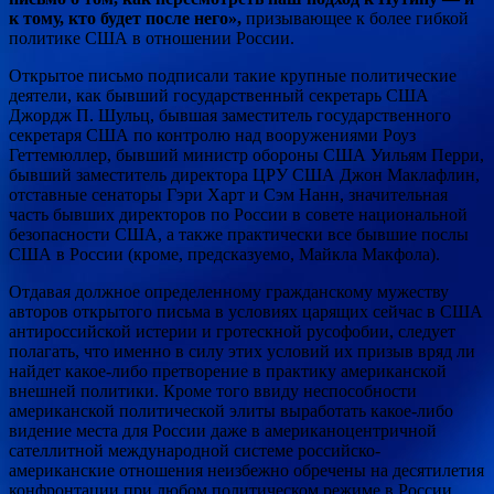
к тому, кто будет после него»,
призывающее к более гибкой
политике США в отношении России.
Открытое письмо подписали такие крупные политические
деятели, как бывший государственный секретарь США
Джордж П. Шульц, бывшая заместитель государственного
секретаря США по контролю над вооружениями Роуз
Геттемюллер, бывший министр обороны США Уильям Перри,
бывший заместитель директора ЦРУ США Джон Маклафлин,
отставные сенаторы Гэри Харт и Сэм Нанн, значительная
часть бывших директоров по России в совете национальной
безопасности США, а также практически все бывшие послы
США в России (кроме, предсказуемо, Майкла Макфола).
Отдавая должное определенному гражданскому мужеству
авторов открытого письма в условиях царящих сейчас в США
антироссийской истерии и гротескной русофобии, следует
полагать, что именно в силу этих условий их призыв вряд ли
найдет какое-либо претворение в практику американской
внешней политики. Кроме того ввиду неспособности
американской политической элиты выработать какое-либо
видение места для России даже в американоцентричной
сателлитной международной системе российско-
американские отношения неизбежно обречены на десятилетия
конфронтации при любом политическом режиме в России.