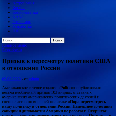
Астрономия
Космос
Космонавтика
NASA
Роскосмос
Разработки
НЛО
Найти:
Главное меню
Разработки
Призыв к пересмотру политики США
в отношении России
09.08.2020
-
от
admin
Американское сетевое издание
«Politico»
опубликовало
весьма необычный призыв 103 видных отставных
американских американских политических деятелей и
специалистов по внешней политике
«Пора пересмотреть
нашу политику в отношении России. Нынешнее сочетание
санкций и
дипломатии Америки не работает. Открытое
письмо о том, как пересмотреть наш подход к Путину — и