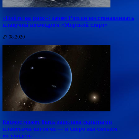
«Пойти на риск»: зачем России восстанавливать
плавучий космодром «Морской старт»
27.08.2020
Космос может быть заполнен скрытыми
планетами-изгоями — и скоро мы сможем
их увидеть