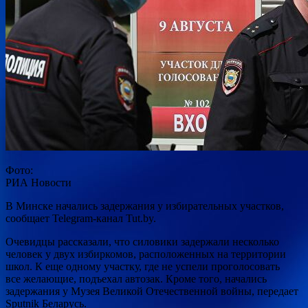
Фото:
РИА Новости
В Минске начались задержания у избирательных участков,
сообщает Telegram-канал Tut.by.
Очевидцы рассказали, что силовики задержали несколько
человек у двух избиркомов, расположенных на территории
школ. К еще одному участку, где не успели проголосовать
все желающие, подъехал автозак. Кроме того, начались
задержания у Музея Великой Отечественной войны, передает
Sputnik Беларусь.