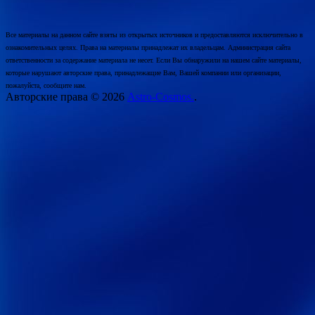
Все материалы на данном сайте взяты из открытых источников и предоставляются исключительно в
ознакомительных целях. Права на материалы принадлежат их владельцам. Администрация сайта
ответственности за содержание материала не несет. Если Вы обнаружили на нашем сайте материалы,
которые нарушают авторские права, принадлежащие Вам, Вашей компании или организации,
пожалуйста, сообщите нам.
Авторские права © 2026
Astro-Cosmos.
.