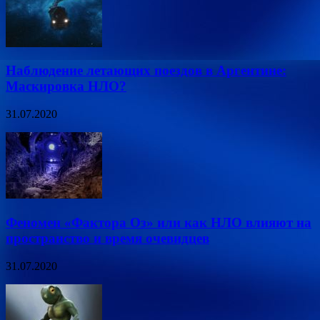
Наблюдение летающих поездов в Аргентине:
Маскировка НЛО?
31.07.2020
Феномен «Фактора Оз» или как НЛО влияют на
пространство и время очевидцев
31.07.2020