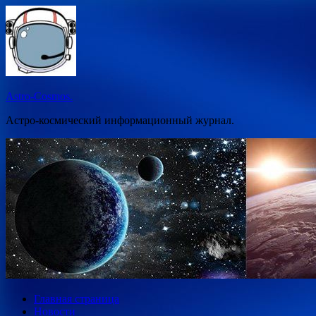
Перейти
к
содержимому
Astro-Cosmos.
Астро-космический информационный журнал.
Главная страница
Новости