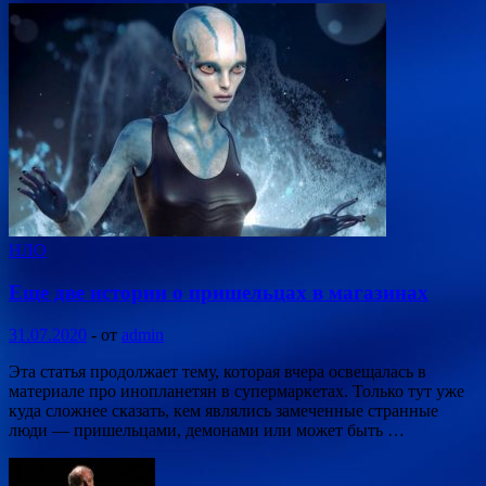
НЛО
Еще две истории о пришельцах в магазинах
31.07.2020
-
от
admin
Эта статья продолжает тему, которая вчера освещалась в
материале про инопланетян в супермаркетах. Только тут уже
куда сложнее сказать, кем являлись замеченные странные
люди — пришельцами, демонами или может быть …