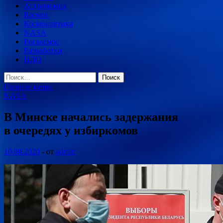
Астрономия
Космос
Космонавтика
NASA
Роскосмос
Разработки
НЛО
Найти:
Главное меню
NASA
В Минске начались задержания
в очередях у избиркомов
10.08.2020
-
от
admin