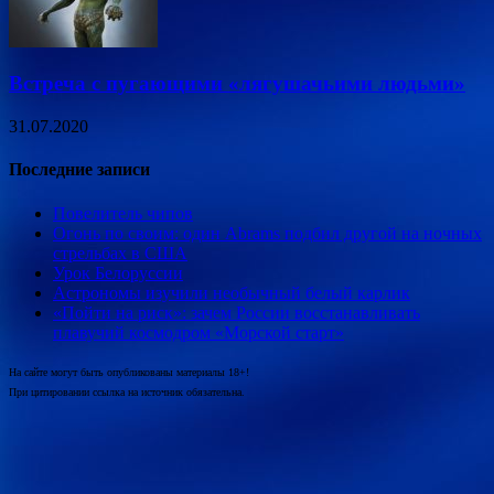
Встреча с пугающими «лягушачьими людьми»
31.07.2020
Последние записи
Повелитель чипов
Огонь по своим: один Abrams подбил другой на ночных
стрельбах в США
Урок Белоруссии
Астрономы изучили необычный белый карлик
«Пойти на риск»: зачем России восстанавливать
плавучий космодром «Морской старт»
На сайте могут быть опубликованы материалы 18+!
При цитировании ссылка на источник обязательна.