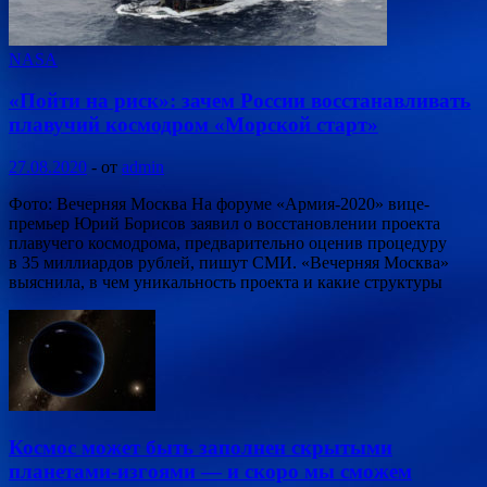
NASA
«Пойти на риск»: зачем России восстанавливать
плавучий космодром «Морской старт»
27.08.2020
-
от
admin
Фото: Вечерняя Москва На форуме «Армия-2020» вице-
премьер Юрий Борисов заявил о восстановлении проекта
плавучего космодрома, предварительно оценив процедуру
в 35 миллиардов рублей, пишут СМИ. «Вечерняя Москва»
выяснила, в чем уникальность проекта и какие структуры
Космос может быть заполнен скрытыми
планетами-изгоями — и скоро мы сможем