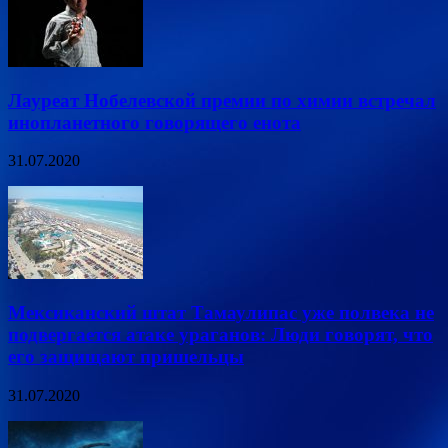
Лауреат Нобелевской премии по химии встречал
инопланетного говорящего енота
31.07.2020
Мексиканский штат Тамаулипас уже полвека не
подвергается атаке ураганов: Люди говорят, что
его защищают пришельцы
31.07.2020