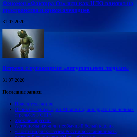
Феномен «Фактора Оз» или как НЛО влияют на
пространство и время очевидцев
31.07.2020
Встреча с пугающими «лягушачьими людьми»
31.07.2020
Последние записи
Повелитель чипов
Огонь по своим: один Abrams подбил другой на ночных
стрельбах в США
Урок Белоруссии
Астрономы изучили необычный белый карлик
«Пойти на риск»: зачем России восстанавливать
плавучий космодром «Морской старт»