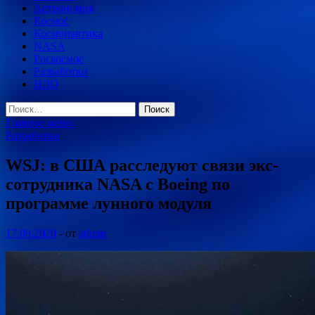
Астрономия
Космос
Космонавтика
NASA
Роскосмос
Разработки
НЛО
Найти:
Главное меню
Разработки
WSJ: в США расследуют связи экс-
сотрудника NASA с Boeing по
программе лунного модуля
17.08.2020
-
от
admin