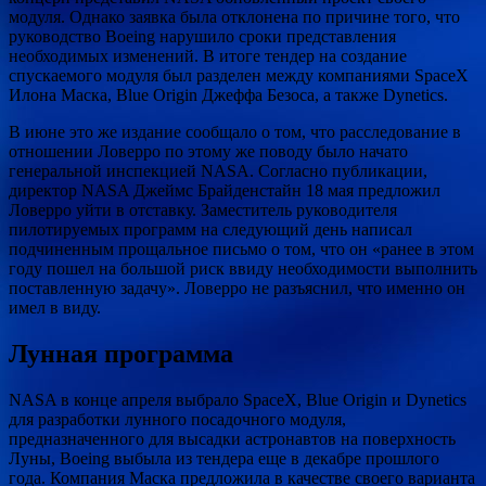
модуля. Однако заявка была отклонена по причине того, что
руководство Boeing нарушило сроки представления
необходимых изменений. В итоге тендер на создание
спускаемого модуля был разделен между компаниями SpaceX
Илона Маска, Blue Origin Джеффа Безоса, а также Dynetics.
В июне это же издание сообщало о том, что расследование в
отношении Ловерро по этому же поводу было начато
генеральной инспекцией NASA. Согласно публикации,
директор NASA Джеймс Брайденстайн 18 мая предложил
Ловерро уйти в отставку. Заместитель руководителя
пилотируемых программ на следующий день написал
подчиненным прощальное письмо о том, что он «ранее в этом
году пошел на большой риск ввиду необходимости выполнить
поставленную задачу». Ловерро не разъяснил, что именно он
имел в виду.
Лунная программа
NASA в конце апреля выбрало SpaceX, Blue Origin и Dynetics
для разработки лунного посадочного модуля,
предназначенного для высадки астронавтов на поверхность
Луны, Boeing выбыла из тендера еще в декабре прошлого
года. Компания Маска предложила в качестве своего варианта