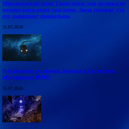
Мексиканский штат Тамаулипас уже полвека не
подвергается атаке ураганов: Люди говорят, что
его защищают пришельцы
31.07.2020
Наблюдение летающих поездов в Аргентине:
Маскировка НЛО?
31.07.2020