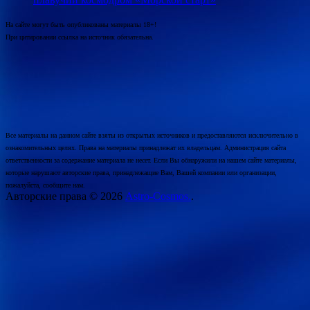
На сайте могут быть опубликованы материалы 18+!
При цитировании ссылка на источник обязательна.
Все материалы на данном сайте взяты из открытых источников и предоставляются исключительно в
ознакомительных целях. Права на материалы принадлежат их владельцам. Администрация сайта
ответственности за содержание материала не несет. Если Вы обнаружили на нашем сайте материалы,
которые нарушают авторские права, принадлежащие Вам, Вашей компании или организации,
пожалуйста, сообщите нам.
Авторские права © 2026
Astro-Cosmos.
.