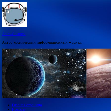
Перейти
к
содержимому
Astro-Cosmos.
Астро-космический информационный журнал.
Главная страница
Новости