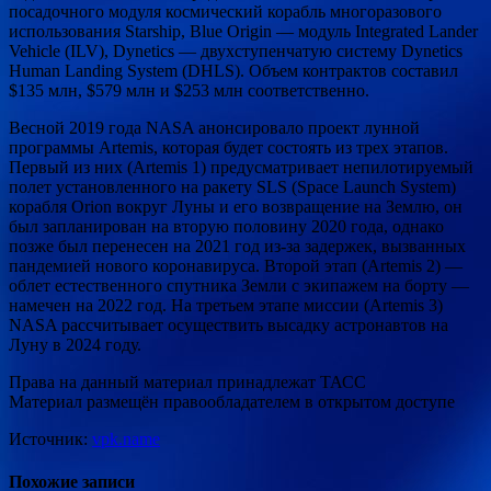
посадочного модуля космический корабль многоразового
использования Starship, Blue Origin — модуль Integrated Lander
Vehicle (ILV), Dynetics — двухступенчатую систему Dynetics
Human Landing System (DHLS). Объем контрактов составил
$135 млн, $579 млн и $253 млн соответственно.
Весной 2019 года NASA анонсировало проект лунной
программы Artemis, которая будет состоять из трех этапов.
Первый из них (Artemis 1) предусматривает непилотируемый
полет установленного на ракету SLS (Space Launch System)
корабля Orion вокруг Луны и его возвращение на Землю, он
был запланирован на вторую половину 2020 года, однако
позже был перенесен на 2021 год из-за задержек, вызванных
пандемией нового коронавируса. Второй этап (Artemis 2) —
облет естественного спутника Земли с экипажем на борту —
намечен на 2022 год. На третьем этапе миссии (Artemis 3)
NASA рассчитывает осуществить высадку астронавтов на
Луну в 2024 году.
Права на данный материал принадлежат ТАСС
Материал размещён правообладателем в открытом доступе
Источник:
vpk.name
Похожие записи