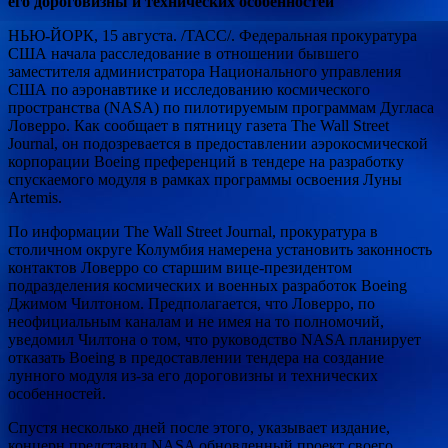
его дороговизны и технических особенностей
НЬЮ-ЙОРК, 15 августа. /ТАСС/. Федеральная прокуратура
США начала расследование в отношении бывшего
заместителя администратора Национального управления
США по аэронавтике и исследованию космического
пространства (NASA) по пилотируемым программам Дугласа
Ловерро. Как сообщает в пятницу газета The Wall Street
Journal, он подозревается в предоставлении аэрокосмической
корпорации Boeing преференций в тендере на разработку
спускаемого модуля в рамках программы освоения Луны
Artemis.
По информации The Wall Street Journal, прокуратура в
столичном округе Колумбия намерена установить законность
контактов Ловерро со старшим вице-президентом
подразделения космических и военных разработок Boeing
Джимом Чилтоном. Предполагается, что Ловерро, по
неофициальным каналам и не имея на то полномочий,
уведомил Чилтона о том, что руководство NASA планирует
отказать Boeing в предоставлении тендера на создание
лунного модуля из-за его дороговизны и технических
особенностей.
Спустя несколько дней после этого, указывает издание,
концерн представил NASA обновленный проект своего