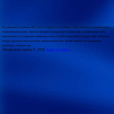
Все материалы на данном сайте взяты из открытых источников и предоставляются исключительно в
ознакомительных целях. Права на материалы принадлежат их владельцам. Администрация сайта
ответственности за содержание материала не несет. Если Вы обнаружили на нашем сайте материалы,
которые нарушают авторские права, принадлежащие Вам, Вашей компании или организации,
пожалуйста, сообщите нам.
Авторские права © 2026
Astro-Cosmos.
.