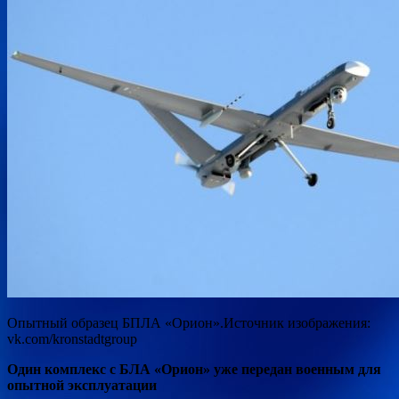
Опытный образец БПЛА «Орион».Источник изображения:
vk.com/kronstadtgroup
Один комплекс с БЛА «Орион» уже передан военным для
опытной эксплуатации