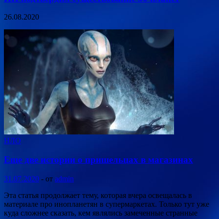
26.08.2020
НЛО
Еще две истории о пришельцах в магазинах
31.07.2020
-
от
admin
Эта статья продолжает тему, которая вчера освещалась в
материале про инопланетян в супермаркетах. Только тут уже
куда сложнее сказать, кем являлись замеченные странные