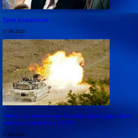
Урок Белоруссии
27.08.2020
Огонь по своим: один Abrams подбил другой на
ночных стрельбах в США
27.08.2020