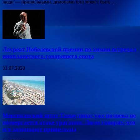
люди — пришельцами, демонами или может быть …
Лауреат Нобелевской премии по химии встречал
инопланетного говорящего енота
31.07.2020
Мексиканский штат Тамаулипас уже полвека не
подвергается атаке ураганов: Люди говорят, что
его защищают пришельцы