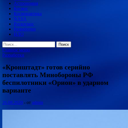
Астрономия
Космос
Космонавтика
NASA
Роскосмос
Разработки
НЛО
Найти:
Главное меню
Разработки
«Кронштадт» готов серийно
поставлять Минобороны РФ
беспилотники «Орион» в ударном
варианте
26.08.2020
-
от
admin