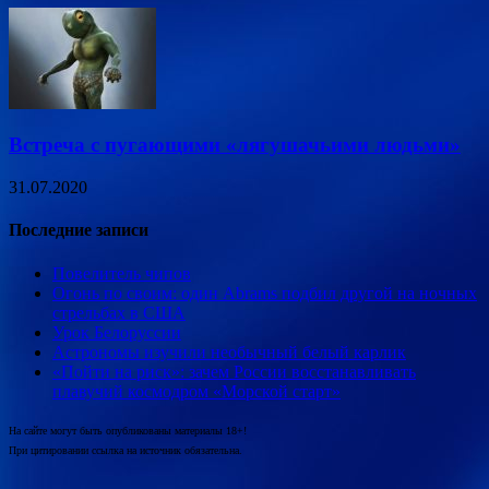
Встреча с пугающими «лягушачьими людьми»
31.07.2020
Последние записи
Повелитель чипов
Огонь по своим: один Abrams подбил другой на ночных
стрельбах в США
Урок Белоруссии
Астрономы изучили необычный белый карлик
«Пойти на риск»: зачем России восстанавливать
плавучий космодром «Морской старт»
На сайте могут быть опубликованы материалы 18+!
При цитировании ссылка на источник обязательна.