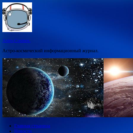
Перейти
к
содержимому
Astro-Cosmos.
Астро-космический информационный журнал.
Главная страница
Новости