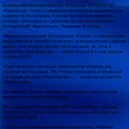
Кубинка (Московская область). 25 августа. ИНТЕРФАКС —
«Кронштадт» готов к серийным поставкам разведывательно-
ударных беспилотников
«Орион» российским военным,
сообщил «Интерфаксу» директор Центра перспективных
исследований «Кронштадта» Владимир Воронов.
«Модернизированный беспилотник «Орион» с повышенным
функционалом способен выполнять разведывательно-ударные
задачи. Этот аппарат прошёл госиспытания, он готов к
серийному производству», — заявил Воронов в ходе форума
«Армия-2020».
«Один комплекс поставлен министерству обороны для
опытной эксплуатации. Мы готовы переходить к серийным
поставкам для нужд Минобороны», — сказал представитель
«Кронштадта».
Он отметил, что для «Ориона» уже создана номенклатура
авиационных средств поражения.
По словам министра обороны РФ Сергея Шойгу, ударный
беспилотник «Орион» (ОКР «Иноходец») в 2019 году был
испытан в Сирии.
Согласно материалам компании-разработчика, «Орион»