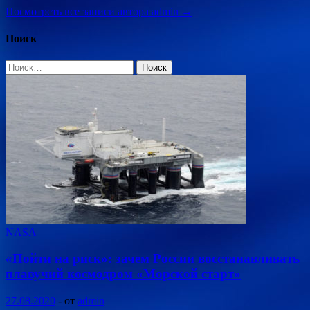
Посмотреть все записи автора admin →
Поиск
Найти:
NASA
«Пойти на риск»: зачем России восстанавливать
плавучий космодром «Морской старт»
27.08.2020
-
от
admin