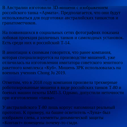
В Австралии изготовили 3D-мишени с изображением
российского танка «Армата». Предполагается, что
они будут
использоваться для подготовки австралийских танкистов и
гранатометчиков.
На появившихся в социальных сетях фотографиях показана
лобовая проекция различных танков и самоходных установок.
Есть среди них и российский Т-14.
В аннотации к снимкам говорится, что ранее компания,
которая специализируется на производстве мишеней, уже
отличилась на изготовлении имитатора советского зенитного
ракетного комплекса «Куб». Мишень ЗРК использовалась на
военных учениях Chong Ju 2019.
Отметим, что в 2018 году компания произвела трехмерные
роботизированные мишени в виде российских танков Т-80 и
боевых машин пехоты БМП-3. Однако, допустили неточности
при изготовлении «танка».
У австралийского Т-80 лишь корпус напоминал реальный
прототип. К примеру, на башне осветитель «Луна» был
изображен слева, а элементы динамической защиты
«Контакт» помещены почему-то сзади.