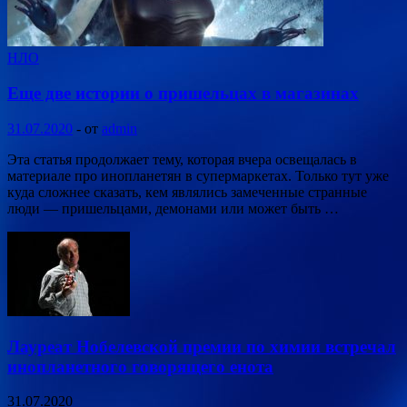
НЛО
Еще две истории о пришельцах в магазинах
31.07.2020
-
от
admin
Эта статья продолжает тему, которая вчера освещалась в
материале про инопланетян в супермаркетах. Только тут уже
куда сложнее сказать, кем являлись замеченные странные
люди — пришельцами, демонами или может быть …
Лауреат Нобелевской премии по химии встречал
инопланетного говорящего енота
31.07.2020