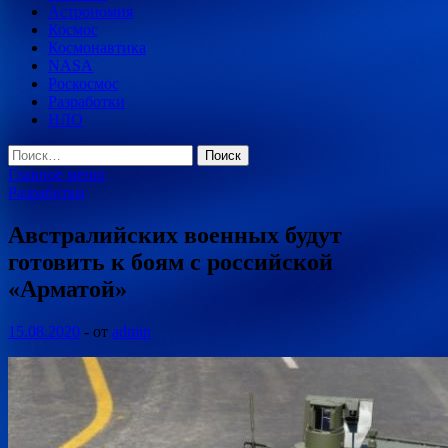
Астрономия
Космос
Космонавтика
NASA
Роскосмос
Разработки
НЛО
Найти:
Главное меню
Разработки
Австралийских военных будут
готовить к боям с российской
«Арматой»
15.08.2020
-
от
admin