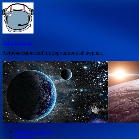
Перейти
к
содержимому
Astro-Cosmos.
Астро-космический информационный журнал.
Главная страница
Новости