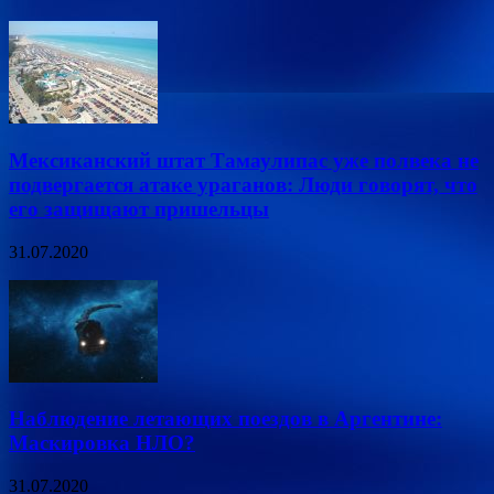
Мексиканский штат Тамаулипас уже полвека не
подвергается атаке ураганов: Люди говорят, что
его защищают пришельцы
31.07.2020
Наблюдение летающих поездов в Аргентине:
Маскировка НЛО?
31.07.2020