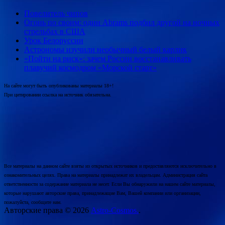
Повелитель чипов
Огонь по своим: один Abrams подбил другой на ночных
стрельбах в США
Урок Белоруссии
Астрономы изучили необычный белый карлик
«Пойти на риск»: зачем России восстанавливать
плавучий космодром «Морской старт»
На сайте могут быть опубликованы материалы 18+!
При цитировании ссылка на источник обязательна.
Все материалы на данном сайте взяты из открытых источников и предоставляются исключительно в
ознакомительных целях. Права на материалы принадлежат их владельцам. Администрация сайта
ответственности за содержание материала не несет. Если Вы обнаружили на нашем сайте материалы,
которые нарушают авторские права, принадлежащие Вам, Вашей компании или организации,
пожалуйста, сообщите нам.
Авторские права © 2026
Astro-Cosmos.
.