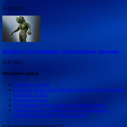
31.07.2020
Встреча с пугающими «лягушачьими людьми»
31.07.2020
Последние записи
Повелитель чипов
Огонь по своим: один Abrams подбил другой на ночных
стрельбах в США
Урок Белоруссии
Астрономы изучили необычный белый карлик
«Пойти на риск»: зачем России восстанавливать
плавучий космодром «Морской старт»
На сайте могут быть опубликованы материалы 18+!