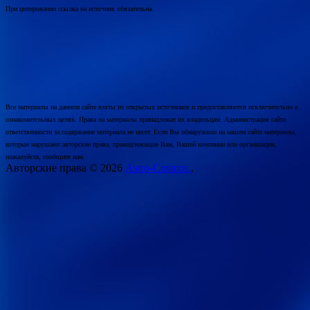
При цитировании ссылка на источник обязательна.
Все материалы на данном сайте взяты из открытых источников и предоставляются исключительно в
ознакомительных целях. Права на материалы принадлежат их владельцам. Администрация сайта
ответственности за содержание материала не несет. Если Вы обнаружили на нашем сайте материалы,
которые нарушают авторские права, принадлежащие Вам, Вашей компании или организации,
пожалуйста, сообщите нам.
Авторские права © 2026
Astro-Cosmos.
.