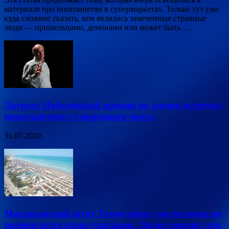
материале про инопланетян в супермаркетах. Только тут уже
куда сложнее сказать, кем являлись замеченные странные
люди — пришельцами, демонами или может быть …
Лауреат Нобелевской премии по химии встречал
инопланетного говорящего енота
31.07.2020
Мексиканский штат Тамаулипас уже полвека не
подвергается атаке ураганов: Люди говорят, что