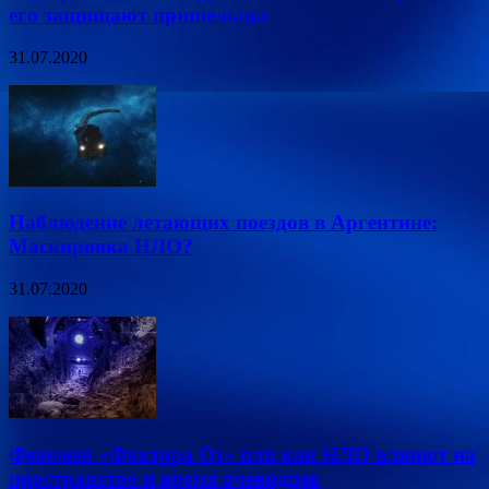
его защищают пришельцы
31.07.2020
Наблюдение летающих поездов в Аргентине:
Маскировка НЛО?
31.07.2020
Феномен «Фактора Оз» или как НЛО влияют на
пространство и время очевидцев