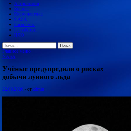
Астрономия
Космос
Космонавтика
NASA
Роскосмос
Разработки
НЛО
Найти:
Главное меню
NASA
Учёные предупредили о рисках
добычи лунного льда
22.08.2020
-
от
admin