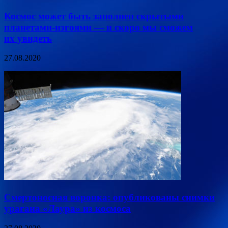
Космос может быть заполнен скрытыми
планетами-изгоями — и скоро мы сможем
их увидеть
27.08.2020
Смертоносная воронка: опубликованы снимки
урагана «Лаура» из космоса