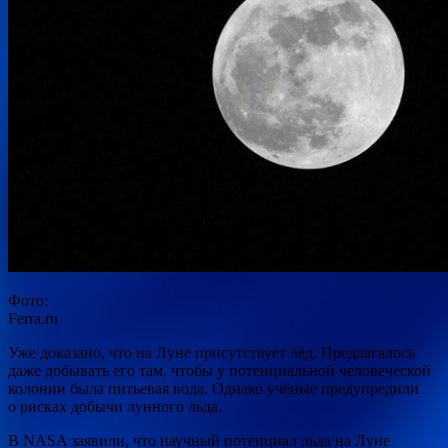
Фото:
Ferra.ru
Уже доказано, что на Луне присутствует лёд. Предлагалось
даже добывать его там, чтобы у потенциальной человеческой
колонии была питьевая вода. Однако учёные предупредили
о рисках добычи лунного льда.
В NASA заявили, что научный потенциал льда на Луне