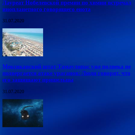
Лауреат Нобелевской премии по химии встречал
инопланетного говорящего енота
31.07.2020
Мексиканский штат Тамаулипас уже полвека не
подвергается атаке ураганов: Люди говорят, что
его защищают пришельцы
31.07.2020