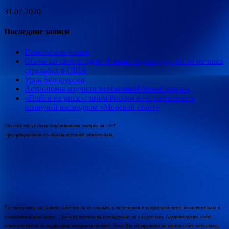
31.07.2020
Последние записи
Повелитель чипов
Огонь по своим: один Abrams подбил другой на ночных
стрельбах в США
Урок Белоруссии
Астрономы изучили необычный белый карлик
«Пойти на риск»: зачем России восстанавливать
плавучий космодром «Морской старт»
На сайте могут быть опубликованы материалы 18+!
При цитировании ссылка на источник обязательна.
Все материалы на данном сайте взяты из открытых источников и предоставляются исключительно в
ознакомительных целях. Права на материалы принадлежат их владельцам. Администрация сайта
ответственности за содержание материала не несет. Если Вы обнаружили на нашем сайте материалы,