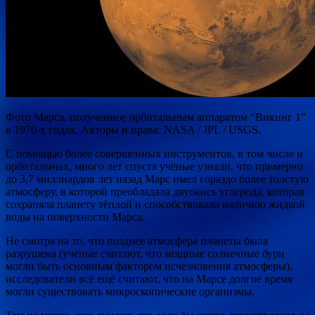
Фото Марса, полученное орбитальным аппаратом “Викинг 1”
в 1970-х годах. Авторы и права: NASA / JPL / USGS.
С помощью более совершенных инструментов, в том числе и
орбитальных, много лет спустя учёные узнали, что примерно
до 3,7 миллиардов лет назад Марс имел гораздо более толстую
атмосферу, в которой преобладала двуокись углерода, которая
сохраняла планету тёплой и способствовала наличию жидкой
воды на поверхности Марса.
Не смотря на то, что позднее атмосфера планеты была
разрушена (учёные считают, что мощные солнечные бури
могли быть основным фактором исчезновения атмосферы),
исследователи всё ещё считают, что на Марсе долгое время
могли существовать микроскопические организмы.