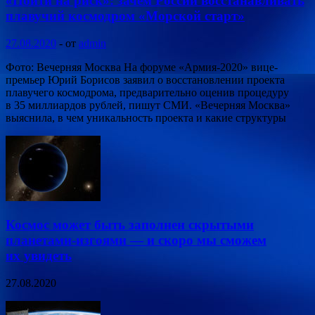
«Пойти на риск»: зачем России восстанавливать
плавучий космодром «Морской старт»
27.08.2020
-
от
admin
Фото: Вечерняя Москва На форуме «Армия-2020» вице-
премьер Юрий Борисов заявил о восстановлении проекта
плавучего космодрома, предварительно оценив процедуру
в 35 миллиардов рублей, пишут СМИ. «Вечерняя Москва»
выяснила, в чем уникальность проекта и какие структуры
Космос может быть заполнен скрытыми
планетами-изгоями — и скоро мы сможем
их увидеть
27.08.2020