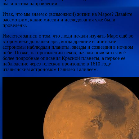
шаги в этом направлении.
Итак, что мы знаем о (возможной) жизни на Марсе? Давайте
рассмотрим, какие миссии и исследования уже были
проведены.
Имеются записи о том, что люди начали изучать Марс ещё во
втором веке до нашей эры, когда древние египетские
астрономы наблюдали планеты, звёзды и созвездия в ночном
небе. Позже, на протяжении веков, начали появляться всё
более подробные описания Красной планеты, а первое её
наблюдение через телескоп произошло в 1610 году
итальянским астрономом Галилео Галилеем.