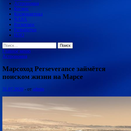
Астрономия
Космос
Космонавтика
NASA
Роскосмос
Разработки
НЛО
Найти:
Главное меню
Астрономия
Марсоход Perseverance займётся
поиском жизни на Марсе
31.07.2020
-
от
admin