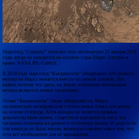
Марсоход “Curiosity” получил этот автопортрет 23 января 2018
года, когда он находился на склонах горы Шарп. Авторы и
права: NASA JPL-Caltech.
В 2018 году марсоход “Кьюриосити” обнаружил, что уровень
метана на Марсе меняется вместе со сменой сезонов. Это
важно, потому что здесь, на Земле, основным источником
метана являются живые организмы.
Позже “Кьюриосити” также обнаружил на Марсе
органические молекулы или строительные блоки для жизни
на основе углерода. Хотя находка не является прямым
доказательством жизни, существует вероятность того, что
органика получена из древнего источника жизни. И даже если
там никогда не было жизни, молекулы говорят нам о том, что
есть всё необходимое для её зарождения.