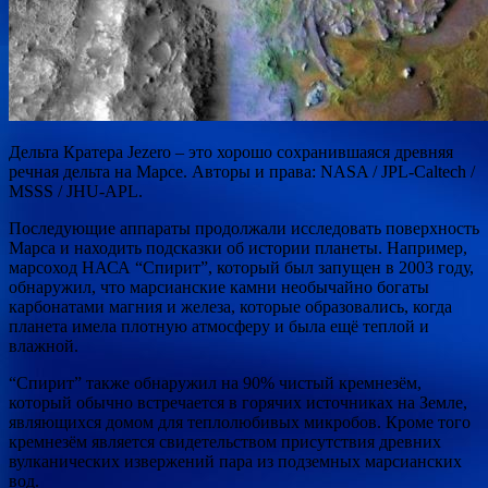
Дельта Кратера Jezero – это хорошо сохранившаяся древняя
речная дельта на Марсе. Авторы и права: NASA / JPL-Caltech /
MSSS / JHU-APL.
Последующие аппараты продолжали исследовать поверхность
Марса и находить подсказки об истории планеты. Например,
марсоход НАСА “Спирит”, который был запущен в 2003 году,
обнаружил, что марсианские камни необычайно богаты
карбонатами магния и железа, которые образовались, когда
планета имела плотную атмосферу и была ещё теплой и
влажной.
“Спирит” также обнаружил на 90% чистый кремнезём,
который обычно встречается в горячих источниках на Земле,
являющихся домом для теплолюбивых микробов. Кроме того
кремнезём является свидетельством присутствия древних
вулканических извержений пара из подземных марсианских
вод.