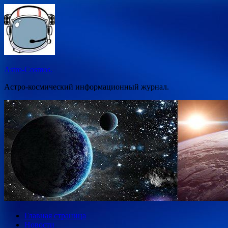
Перейти
к
содержимому
Astro-Cosmos.
Астро-космический информационный журнал.
Главная страница
Новости