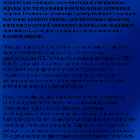
техническим
университетом изготовили специальные
образцы для тестирования возобновляемых источников
энергии. Основным элементом, преобразующим солнечное
излучение, является панель, дополнительная обработка
поверхности которой позволяет увеличить поглощающую
способность, а, следовательно, и степень извлечения
полезной энергии.
Образцы, выполненные из бронзы с каналами охлаждения,
были изготовлены токарем В.А. Неделькиным,
фрезеровщиком Н.В. Кучиным и оператором станков с ЧПУ
П.И. Рязанцевым. Они будут использованы для проведения
испытаний на профильной кафедре Воронежского
государственного технического университета с целью
расширения возможностей применения возобновляемых
источников энергии в бытовой сфере.
Профессор кафедры жилищно-коммунального хозяйства
ВГТУ, кандидат технических наук
Татьяна Щукина:
«Безусловно, одним из повсеместно доступных
возобновляемых источников является солнечное излучение.
Ежегодно происходит общемировое наращивание мощностей
гелиоэнергетических установок. Наряду с этим существует
дефицит в генерации теплоты нетрадиционными способами.
Но сдерживающими факторами являются высокая стоимость