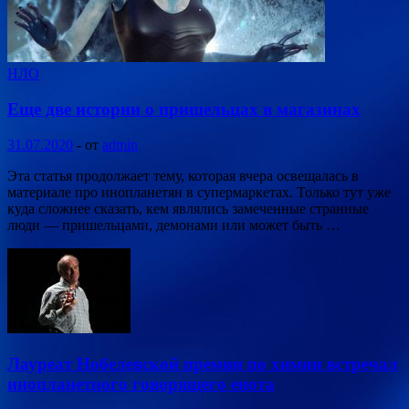
НЛО
Еще две истории о пришельцах в магазинах
31.07.2020
-
от
admin
Эта статья продолжает тему, которая вчера освещалась в
материале про инопланетян в супермаркетах. Только тут уже
куда сложнее сказать, кем являлись замеченные странные
люди — пришельцами, демонами или может быть …
Лауреат Нобелевской премии по химии встречал
инопланетного говорящего енота