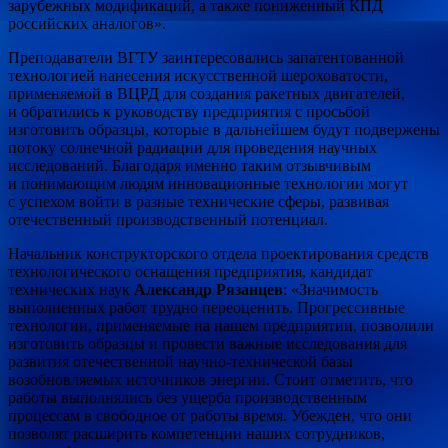
зарубежных модификаций, а также пониженный КПД
российских аналогов».
Преподаватели ВГТУ заинтересовались запатентованной
технологией нанесения искусственной шероховатости,
применяемой в ВЦРД для создания ракетных двигателей,
и обратились к руководству предприятия с просьбой
изготовить образцы, которые в дальнейшем будут подвержены
потоку солнечной радиации для проведения научных
исследований. Благодаря именно таким отзывчивым
и понимающим людям инновационные технологии могут
с успехом войти в разные технические сферы, развивая
отечественный производственный потенциал.
Начальник конструкторского отдела проектирования средств
технологического оснащения предприятия, кандидат
технических наук
Александр Рязанцев
: «Значимость
выполненных работ трудно переоценить. Прогрессивные
технологии, применяемые на нашем предприятии, позволили
изготовить образцы и провести важные исследования для
развития отечественной научно-технической базы
возобновляемых источников энергии. Стоит отметить, что
работы выполнялись без ущерба производственным
процессам в свободное от работы время. Убежден, что они
позволят расширить компетенции наших сотрудников,