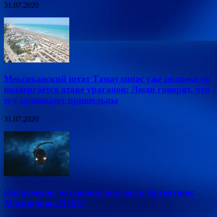
31.07.2020
Мексиканский штат Тамаулипас уже полвека не
подвергается атаке ураганов: Люди говорят, что
его защищают пришельцы
31.07.2020
Наблюдение летающих поездов в Аргентине:
Маскировка НЛО?