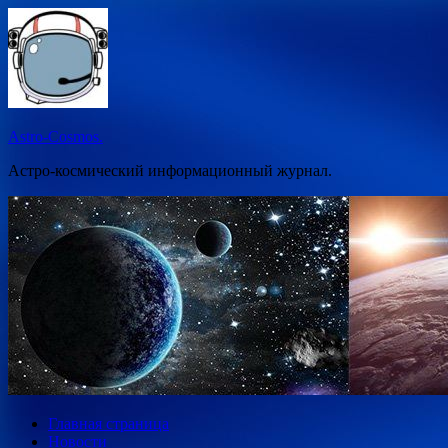
Перейти
к
содержимому
Astro-Cosmos.
Астро-космический информационный журнал.
Главная страница
Новости