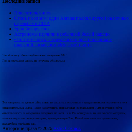
Последние записи
Повелитель чипов
Огонь по своим: один Abrams подбил другой на ночных
стрельбах в США
Урок Белоруссии
Астрономы изучили необычный белый карлик
«Пойти на риск»: зачем России восстанавливать
плавучий космодром «Морской старт»
На сайте могут быть опубликованы материалы 18+!
При цитировании ссылка на источник обязательна.
Все материалы на данном сайте взяты из открытых источников и предоставляются исключительно в
ознакомительных целях. Права на материалы принадлежат их владельцам. Администрация сайта
ответственности за содержание материала не несет. Если Вы обнаружили на нашем сайте материалы,
которые нарушают авторские права, принадлежащие Вам, Вашей компании или организации,
пожалуйста, сообщите нам.
Авторские права © 2026
Astro-Cosmos.
.