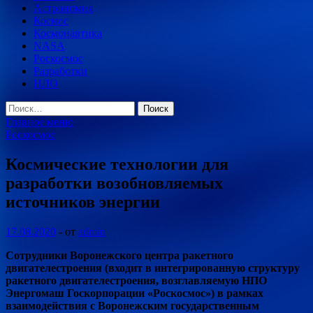
Астрономия
Космос
Космонавтика
NASA
Роскосмос
Разработки
НЛО
Найти:
Главное меню
Роскосмос
Космические технологии для
разработки возобновляемых
источников энергии
17.08.2020
-
от
admin
Сотрудники Воронежского центра ракетного
двигателестроения (входит в интегрированную структуру
ракетного двигателестроения, возглавляемую НПО
Энергомаш Госкорпорации «Роскосмос») в рамках
взаимодействия с Воронежским государственным