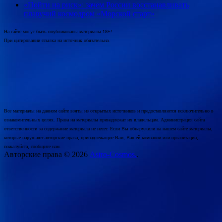
«Пойти на риск»: зачем России восстанавливать
плавучий космодром «Морской старт»
На сайте могут быть опубликованы материалы 18+!
При цитировании ссылка на источник обязательна.
Все материалы на данном сайте взяты из открытых источников и предоставляются исключительно в
ознакомительных целях. Права на материалы принадлежат их владельцам. Администрация сайта
ответственности за содержание материала не несет. Если Вы обнаружили на нашем сайте материалы,
которые нарушают авторские права, принадлежащие Вам, Вашей компании или организации,
пожалуйста, сообщите нам.
Авторские права © 2026
Astro-Cosmos.
.