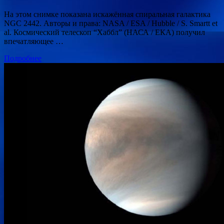
На этом снимке показана искажённая спиральная галактика
NGC 2442. Авторы и права: NASA / ESA / Hubble / S. Smartt et
al. Космический телескоп “Хаббл” (НАСА / ЕКА) получил
впечатляющее …
Подробнее