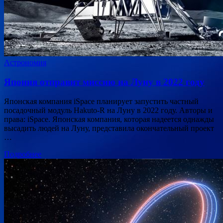
Астрономия
Япония отправит миссию на Луну в 2022 году
Японская компания iSpace планирует запустить частный
посадочный модуль Hakuto-R на Луну в 2022 году. Авторы и
права: iSpace. Японская компания, которая надеется однажды
высадить людей на Луну, представила окончательный проект
…
Подробнее