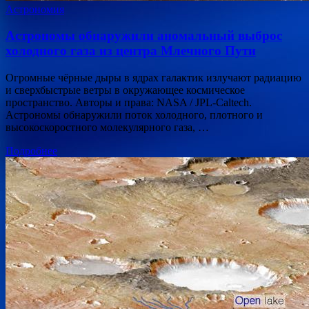
Астрономия
Астрономы обнаружили аномальный выброс
холодного газа из центра Млечного Пути
Огромные чёрные дыры в ядрах галактик излучают радиацию
и сверхбыстрые ветры в окружающее космическое
пространство. Авторы и права: NASA / JPL-Caltech.
Астрономы обнаружили поток холодного, плотного и
высокоскоростного молекулярного газа, …
Подробнее