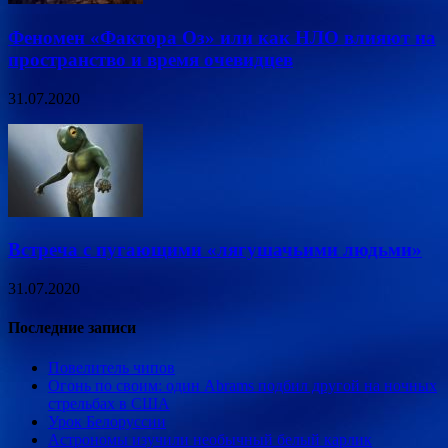
Феномен «Фактора Оз» или как НЛО влияют на
пространство и время очевидцев
31.07.2020
Встреча с пугающими «лягушачьими людьми»
31.07.2020
Последние записи
Повелитель чипов
Огонь по своим: один Abrams подбил другой на ночных
стрельбах в США
Урок Белоруссии
Астрономы изучили необычный белый карлик