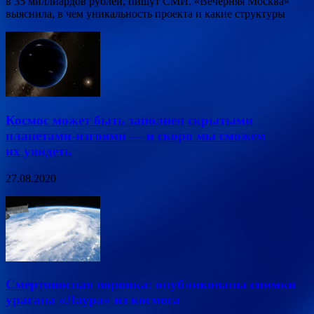
в 35 миллиардов рублей, пишут СМИ. «Вечерняя Москва»
выяснила, в чем уникальность проекта и какие структуры
Космос может быть заполнен скрытыми
планетами-изгоями — и скоро мы сможем
их увидеть
27.08.2020
Смертоносная воронка: опубликованы снимки
урагана «Лаура» из космоса