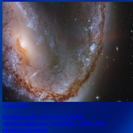
Астрономия
Космический телескоп “Хаббл”
сфотографировал галактику NGC 2442
крупным планом