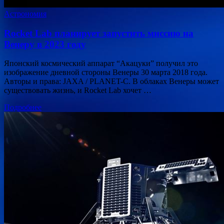
Астрономия
Rocket Lab планирует запустить миссию на
Венеру в 2023 году
Японский космический аппарат “Акацуки” получил это
изображение дневной стороны Венеры 30 марта 2018 года.
Авторы и права: JAXA / PLANET-C. В облаках Венеры может
существовать жизнь, и Rocket Lab хочет …
Подробнее