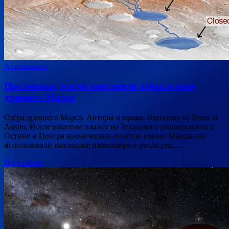
Астрономия
Проливные дожди заполняли озёра и реки
древнего Марса
Озёра древнего Марса. Авторы и права: University of Texas at
Austin. Исследователи планет из Техасского университета в
Остине и Центра космических полётов имени Маршалла
использовали высохшие палеоозёра и русла рек, …
Подробнее