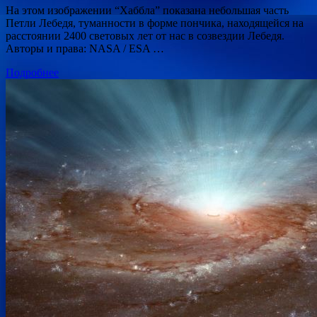
На этом изображении “Хаббла” показана небольшая часть
Петли Лебедя, туманности в форме пончика, находящейся на
расстоянии 2400 световых лет от нас в созвездии Лебедя.
Авторы и права: NASA / ESA …
Подробнее