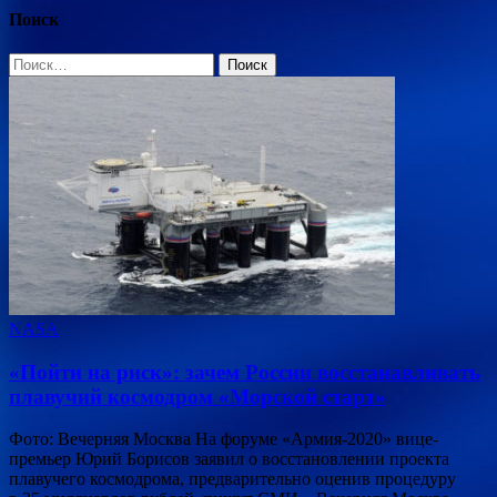
записей
Поиск
Найти:
NASA
«Пойти на риск»: зачем России восстанавливать
плавучий космодром «Морской старт»
Фото: Вечерняя Москва На форуме «Армия-2020» вице-
премьер Юрий Борисов заявил о восстановлении проекта
плавучего космодрома, предварительно оценив процедуру