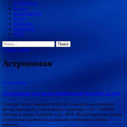
Астрономия
Космос
Космонавтика
NASA
Роскосмос
Разработки
НЛО
Найти:
Главное меню
Астрономия
Астрономия
Астрономы изучили необычный белый карлик
Спектры белого карлика WD1145 (синий) и контрольной
звезды (красный), полученные с помощью GTC / OSIRIS.
Авторы и права: Izquierdo et al., 2018. Международная группа
астрономов провела исследование необычного белого
карлика, …