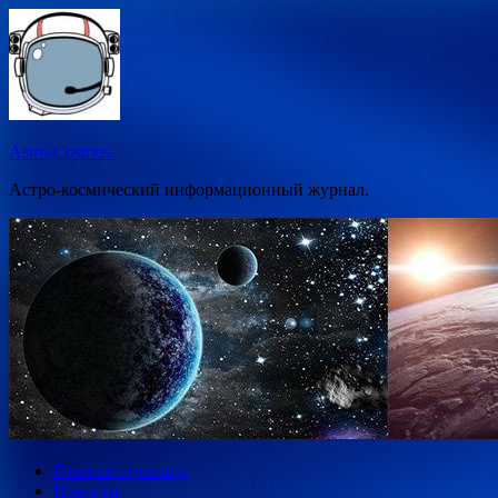
Перейти
к
содержимому
Astro-Cosmos.
Астро-космический информационный журнал.
Главная страница
Новости