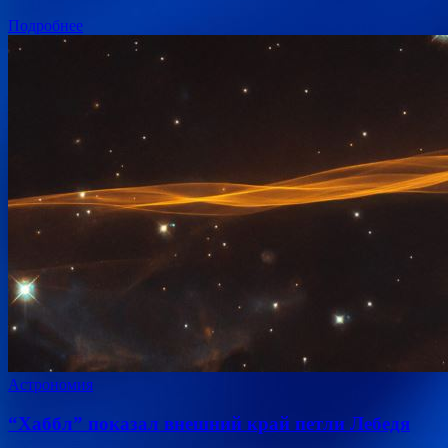
Подробнее
Астрономия
“Хаббл” показал внешний край петли Лебедя