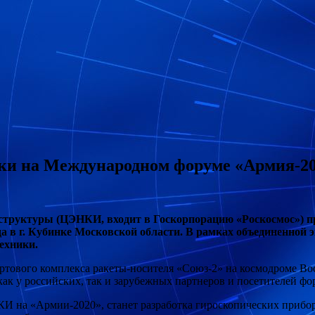
ки на Международном форуме «Армия-2
структуры (ЦЭНКИ, входит в Госкорпорацию «Роскосмос») п
да в г. Кубинке Московской области. В рамках
объединенной 
ехники.
артового комплекса ракеты-носителя «Союз-2» на космодроме В
к у российских, так и зарубежных партнеров и посетителей фо
И на «Армии-2020», станет разработка гироскопических приб