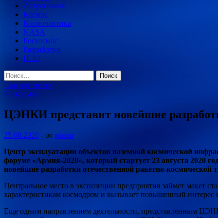
Астрономия
Космос
Космонавтика
NASA
Роскосмос
Разработки
НЛО
Найти:
Главное меню
Роскосмос
ЦЭНКИ представит новейшие разработ
25.08.2020
-
от
admin
Центр эксплуатации объектов наземной космической инфра
форуме «Армия-2020», который стартует 23 августа 2020 го
новейшие разработки отечественной ракетно-космической т
Центральное место в экспозиции предприятия займет макет ст
характеристикам космодром и вызывает повышенный интерес ка
Еще одним направлением деятельности, представленным ЦЭНК