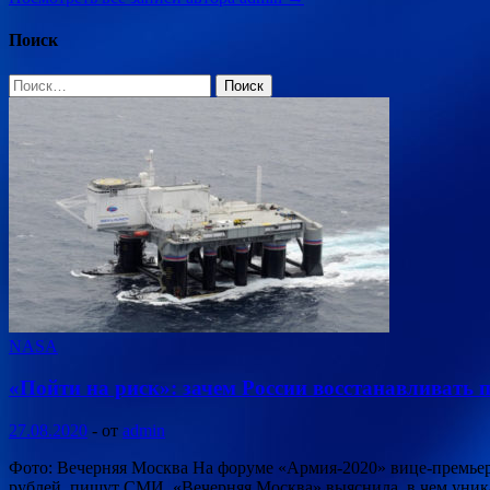
Поиск
Найти:
NASA
«Пойти на риск»: зачем России восстанавливать
27.08.2020
-
от
admin
Фото: Вечерняя Москва На форуме «Армия-2020» вице-премьер
рублей, пишут СМИ. «Вечерняя Москва» выяснила, в чем уника