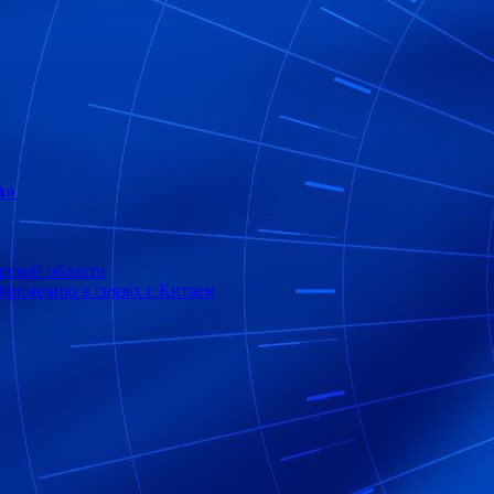
а»
рской области
бвинению в связях с Китаем