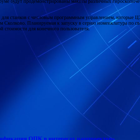
руме будут продемонстрированы макеты различных гироскопичес
 для станков с числовым программным управлением, которые Ц
олково. Планируемая к запуску в серию номенклатура по сво
 стоимости для конечного пользователя.
сификация ОПК в интересах нацпроектов»