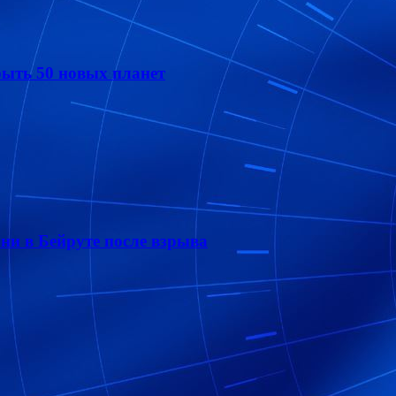
рыть 50 новых планет
ни в Бейруте после взрыва