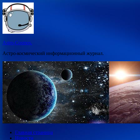
Перейти
к
содержимому
Astro-Cosmos.
Астро-космический информационный журнал.
Главная страница
Новости