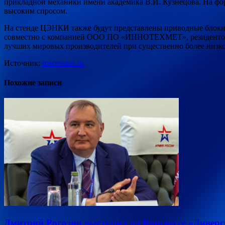
прикладной механики имени академика В.И. Кузнецова. На фо
высоким спросом.
На стенде ЦЭНКИ также будут представлены приводные блоки
совместно с компанией ООО ПО «ИННОТЕХМЕТ», резидентом Ск
лучших мировых производителей при существенно более низкой
Источник:
roscosmos.ru
Похожие записи
Дмитрий Рогозин выступил на Конгрессе «Дивер