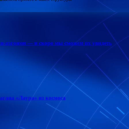
и-изгоями — и скоро мы сможем их увидеть
агана «Лаура» из космоса