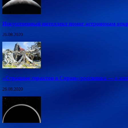
Искусственный интеллект помог астрономам отк
26.08.2020
«Страшнее терактов в Сирии»:россиянка — о жиз
26.08.2020