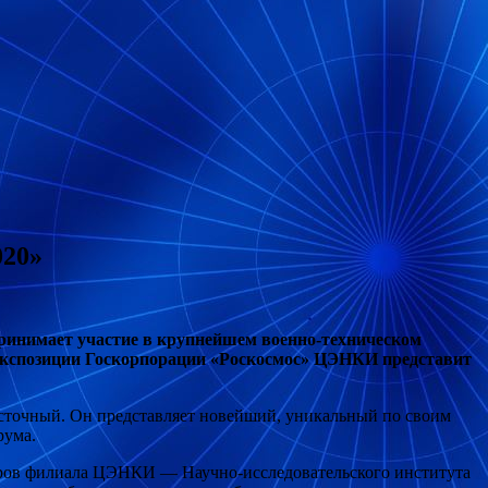
020»
ринимает участие в крупнейшем военно-техническом
экспозиции Госкорпорации «Роскосмос» ЦЭНКИ представит
осточный. Он представляет новейший, уникальный по своим
рума.
оров филиала ЦЭНКИ — Научно-исследовательского института