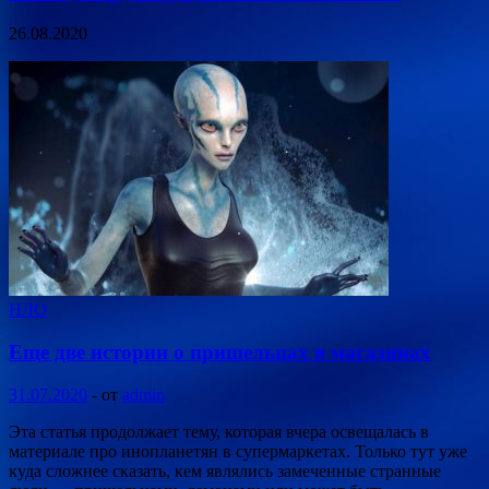
26.08.2020
НЛО
Еще две истории о пришельцах в магазинах
31.07.2020
-
от
admin
Эта статья продолжает тему, которая вчера освещалась в
материале про инопланетян в супермаркетах. Только тут уже
куда сложнее сказать, кем являлись замеченные странные