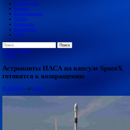
Астрономия
Космос
Космонавтика
NASA
Роскосмос
Разработки
НЛО
Найти:
Главное меню
NASA
Астронавты НАСА на капсуле SpaceX
готовятся к возвращению
02.08.2020
-
от
admin