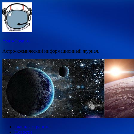
Перейти
к
содержимому
Astro-Cosmos.
Астро-космический информационный журнал.
Главная страница
Новости