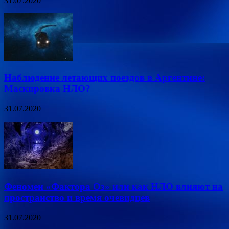
31.07.2020
Наблюдение летающих поездов в Аргентине:
Маскировка НЛО?
31.07.2020
Феномен «Фактора Оз» или как НЛО влияют на
пространство и время очевидцев
31.07.2020