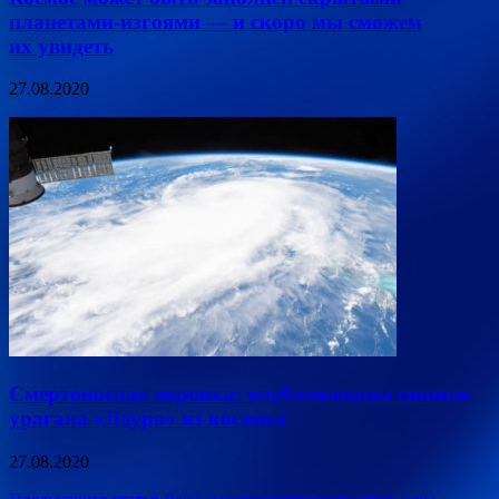
планетами-изгоями — и скоро мы сможем
их увидеть
27.08.2020
Смертоносная воронка: опубликованы снимки
урагана «Лаура» из космоса
27.08.2020