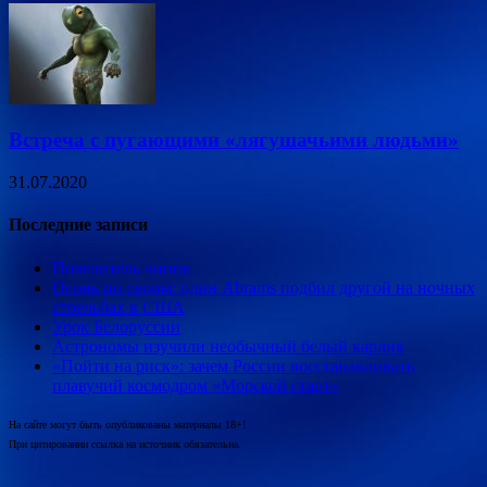
Встреча с пугающими «лягушачьими людьми»
31.07.2020
Последние записи
Повелитель чипов
Огонь по своим: один Abrams подбил другой на ночных
стрельбах в США
Урок Белоруссии
Астрономы изучили необычный белый карлик
«Пойти на риск»: зачем России восстанавливать
плавучий космодром «Морской старт»
На сайте могут быть опубликованы материалы 18+!
При цитировании ссылка на источник обязательна.