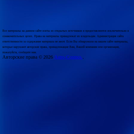
Все материалы на данном сайте взяты из открытых источников и предоставляются исключительно в
ознакомительных целях. Права на материалы принадлежат их владельцам. Администрация сайта
ответственности за содержание материала не несет. Если Вы обнаружили на нашем сайте материалы,
которые нарушают авторские права, принадлежащие Вам, Вашей компании или организации,
пожалуйста, сообщите нам.
Авторские права © 2026
Astro-Cosmos.
.