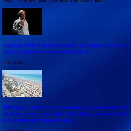
люди — пришельцами, демонами или может быть …
Лауреат Нобелевской премии по химии встречал
инопланетного говорящего енота
31.07.2020
Мексиканский штат Тамаулипас уже полвека не
подвергается атаке ураганов: Люди говорят, что
его защищают пришельцы