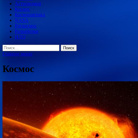
Астрономия
Космос
Космонавтика
NASA
Роскосмос
Разработки
НЛО
Найти:
Главное меню
Космос