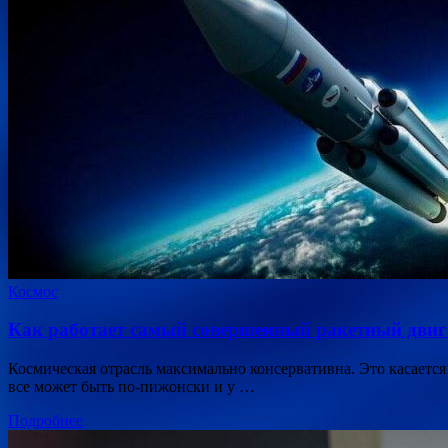
Космос
Как работает самый совершенный ракетный двиг
Космическая отрасль максимально консервативна. Это касается
все может быть по-пижонски и у …
Подробнее