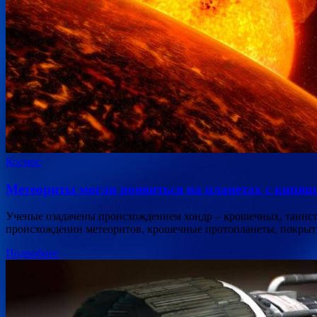
Космос
Метеориты могли появиться на планетах с кипящ
Ученые озадачены происхождением хондр – крошечных, таинст
происхождении метеоритов, крошечные протопланеты, покрыт
Подробнее