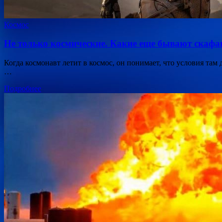
Космос
Не только космические. Какие еще бывают скаф
Когда космонавт летит в космос, он понимает, что условия там
…
Подробнее