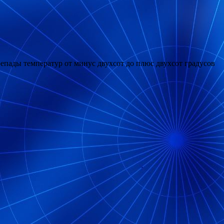
ерепады температур от минус двухсот до плюс двухсот градусов