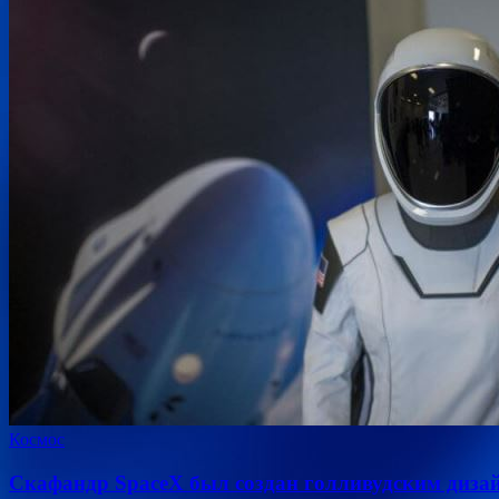
Космос
Скафандр SpaceX был создан голливудским дизай