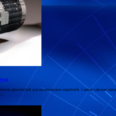
ется
ипов двигателей для космических кораблей. Самые смелые пред
х …