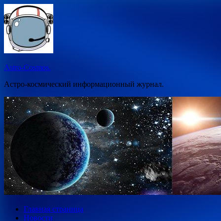
Перейти
к
содержимому
Astro-Cosmos.
Астро-космический информационный журнал.
Главная страница
Новости