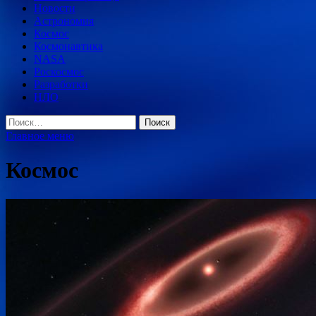
Новости
Астрономия
Космос
Космонавтика
NASA
Роскосмос
Разработки
НЛО
Найти:
Главное меню
Космос