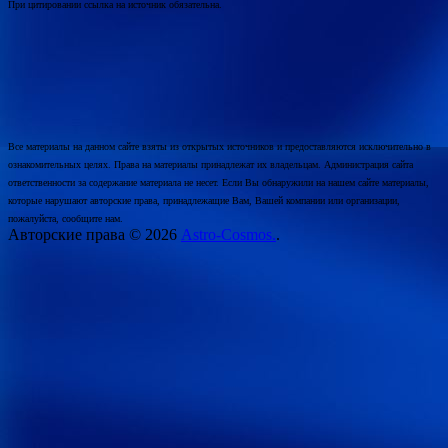
При цитировании ссылка на источник обязательна.
Все материалы на данном сайте взяты из открытых источников и предоставляются исключительно в
ознакомительных целях. Права на материалы принадлежат их владельцам. Администрация сайта
ответственности за содержание материала не несет. Если Вы обнаружили на нашем сайте материалы,
которые нарушают авторские права, принадлежащие Вам, Вашей компании или организации,
пожалуйста, сообщите нам.
Авторские права © 2026
Astro-Cosmos.
.