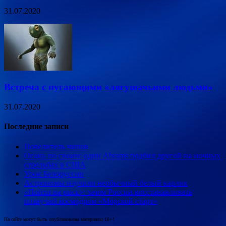
31.07.2020
Встреча с пугающими «лягушачьими людьми»
31.07.2020
Последние записи
Повелитель чипов
Огонь по своим: один Abrams подбил другой на ночных
стрельбах в США
Урок Белоруссии
Астрономы изучили необычный белый карлик
«Пойти на риск»: зачем России восстанавливать
плавучий космодром «Морской старт»
На сайте могут быть опубликованы материалы 18+!