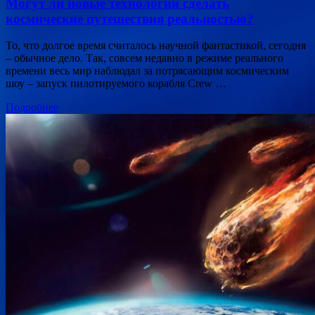
Могут ли новые технологии сделать
космические путешествия реальностью?
То, что долгое время считалось научной фантастикой, сегодня
– обычное дело. Так, совсем недавно в режиме реального
времени весь мир наблюдал за потрясающим космическим
шоу – запуск пилотируемого корабля Crew …
Подробнее