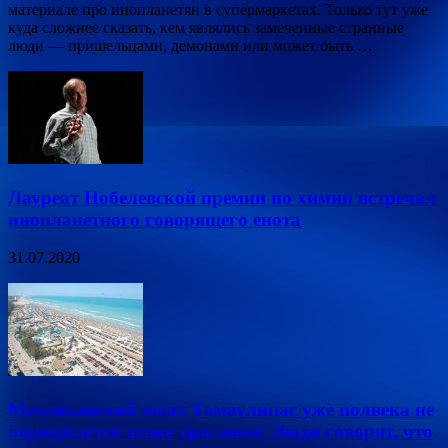
материале про инопланетян в супермаркетах. Только тут уже
куда сложнее сказать, кем являлись замеченные странные
люди — пришельцами, демонами или может быть …
Лауреат Нобелевской премии по химии встречал
инопланетного говорящего енота
31.07.2020
Мексиканский штат Тамаулипас уже полвека не
подвергается атаке ураганов: Люди говорят, что