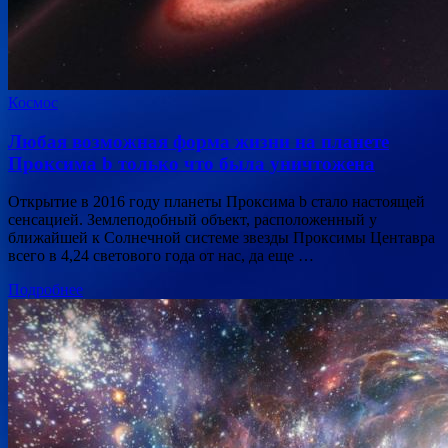
Космос
Любая возможная форма жизни на планете
Проксима b только что была уничтожена
Открытие в 2016 году планеты Проксима b стало настоящей
сенсацией. Землеподобный объект, расположенный у
ближайшей к Солнечной системе звезды Проксимы Центавра
всего в 4,24 светового года от нас, да еще …
Подробнее