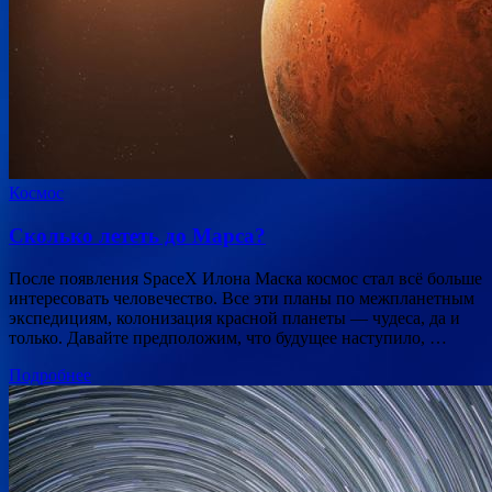
Космос
Сколько лететь до Марса?
После появления SpaceX Илона Маска космос стал всё больше
интересовать человечество. Все эти планы по межпланетным
экспедициям, колонизация красной планеты — чудеса, да и
только. Давайте предположим, что будущее наступило, …
Подробнее