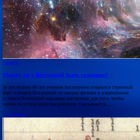
Космос
Может ли у Вселенной быть сознание?
За последние 40 лет ученым постепенно открылся странный
факт о нашей Вселенной: ее законы физики и изначальные
условия Вселенной идеально настроены для того, чтобы
жизнь получила шанс на развитие. Оказывается, …
Подробнее