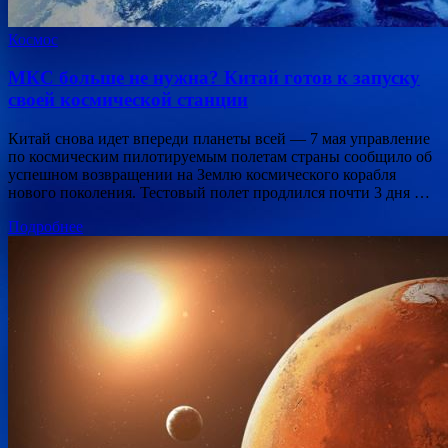
Космос
МКС больше не нужна? Китай готов к запуску
своей космической станции
Китай снова идет впереди планеты всей — 7 мая управление
по космическим пилотируемым полетам страны сообщило об
успешном возвращении на Землю космического корабля
нового поколения. Тестовый полет продлился почти 3 дня …
Подробнее