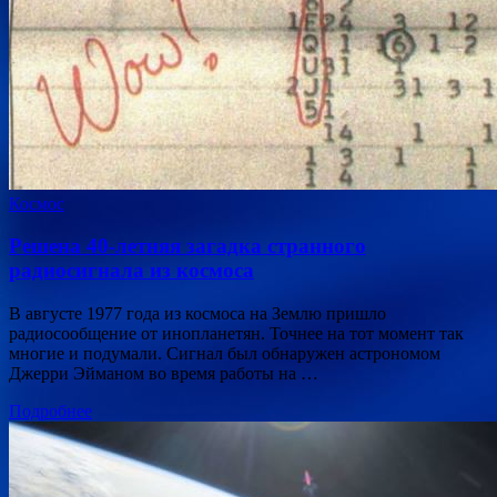
Космос
Решена 40-летняя загадка странного
радиосигнала из космоса
В августе 1977 года из космоса на Землю пришло
радиосообщение от инопланетян. Точнее на тот момент так
многие и подумали. Сигнал был обнаружен астрономом
Джерри Эйманом во время работы на …
Подробнее